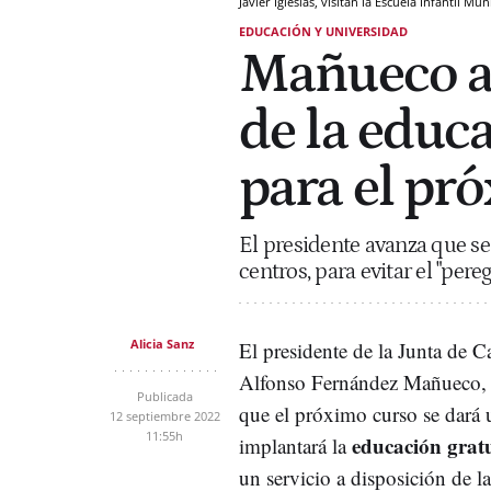
Javier Iglesias, visitan la Escuela Infantil M
EDUCACIÓN Y UNIVERSIDAD
Mañueco a
de la educa
para el pr
El presidente avanza que s
centros, para evitar el "pere
Alicia Sanz
El presidente de la Junta de C
Alfonso Fernández Mañueco,
Publicada
que el próximo curso se dará 
12 septiembre 2022
11:55h
educación gratu
implantará la
un servicio a disposición de l