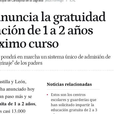
unicipal de Carbajosa de la Sagrada
Jesús Formigo
ICAL
nuncia la gratuidad
ción de 1 a 2 años
óximo curso
e pondrá en marcha un sistema único de admisión de
grinaje" de los padres
astilla y León,
Noticias relacionadas
 ha anunciado hoy
Estos son los centros
un paso más y se
escolares y guarderías que
ita de 1 a 2 años
,
han solicitado impartir la
educación gratuita de 2 a 3
as casi 13.000