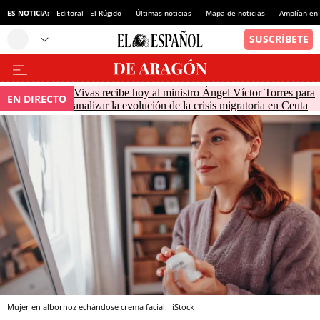
ES NOTICIA:
Editoral - El Rúgido
Últimas noticias
Mapa de noticias
Amplían en
Vivas recibe hoy al ministro Ángel Víctor Torres para
EN DIRECTO
analizar la evolución de la crisis migratoria en Ceuta
Mujer en albornoz echándose crema facial.
iStock