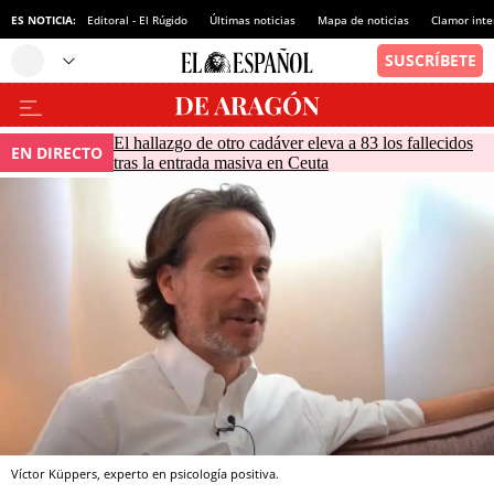
ES NOTICIA:
Editoral - El Rúgido
Últimas noticias
Mapa de noticias
Clamor inte
El hallazgo de otro cadáver eleva a 83 los fallecidos
EN DIRECTO
tras la entrada masiva en Ceuta
Víctor Küppers, experto en psicología positiva.