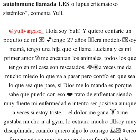
autoinmune llamada LES
o lupus eritematoso
sistémico", comenta Yuli.
@yulivargasc_
Hola soy Yuli! Y quiero contarte un
poquito de mi 💌 💕tengo 27 años 👉🏻era modelo 💌soy
mamá, tengo una hija que se llama Luciana y es mi
primer amor 🌸me encantan los animales, todos los que
tengo en mi casa son rescatados. 🫶🏽a veces me da
mucho miedo lo que va a pasar pero confío en que sea
lo que sea que pase, si Dios me lo manda es porque
sabe que puedo con eso ❤️ trato de enfrentar siendo
muy fuerte mi enfermedad e intento ser positiva aunque
a veces si estoy triste… el dolor me gana 🏋️♀️me
gustaba mucho ir al gym, lo extraño mucho 👌🏼soy muy
disciplinada, cuando quiero algo lo consigo 🙇🏻♀️creo
firmemente en que sin apoyo de mi familia y de las