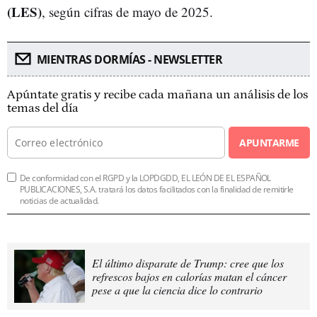
(LES)
, según cifras de mayo de 2025.
MIENTRAS DORMÍAS - NEWSLETTER
Apúntate gratis y recibe cada mañana un análisis de los
temas del día
APUNTARME
De conformidad con el RGPD y la LOPDGDD, EL LEÓN DE EL ESPAÑOL
PUBLICACIONES, S.A. tratará los datos facilitados con la finalidad de remitirle
noticias de actualidad.
El último disparate de Trump: cree que los
refrescos bajos en calorías matan el cáncer
pese a que la ciencia dice lo contrario