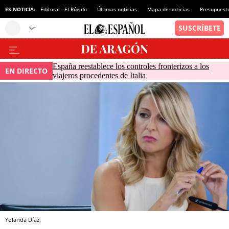
ES NOTICIA:
Editoral - El Rúgido
Últimas noticias
Mapa de noticias
Presupuest
España reestablece los controles fronterizos a los
EN DIRECTO
viajeros procedentes de Italia
Yolanda Díaz.