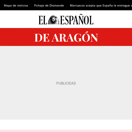
Mapa de noticias
Fichaje de Diomande
Marruecos acepta que España le entregue 