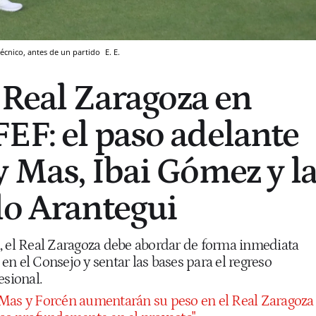
técnico, antes de un partido
E. E.
l Real Zaragoza en
EF: el paso adelante
y Mas, Ibai Gómez y l
lo Arantegui
, el Real Zaragoza debe abordar de forma inmediata
n el Consejo y sentar las bases para el regreso
esional.
 Mas y Forcén aumentarán su peso en el Real Zaragoza