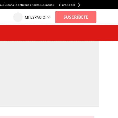
que España le entregue a todos sus menas
El precio del alquiler de vivienda baja por pri