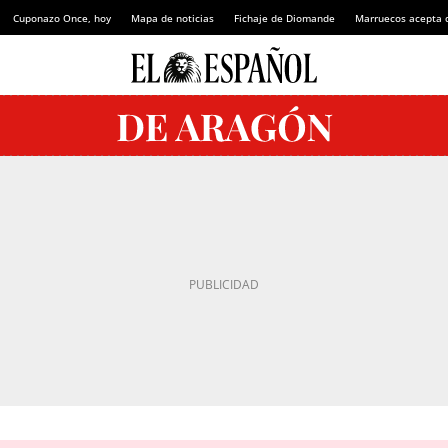
Cuponazo Once, hoy
Mapa de noticias
Fichaje de Diomande
Marruecos acepta 