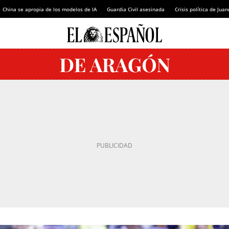
China se apropia de los modelos de IA
Guardia Civil asesinada
Crisis política de Ju