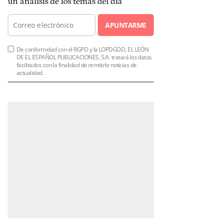
un análisis de los temas del día
APUNTARME
De conformidad con el RGPD y la LOPDGDD, EL LEÓN
DE EL ESPAÑOL PUBLICACIONES, S.A. tratará los datos
facilitados con la finalidad de remitirle noticias de
actualidad.