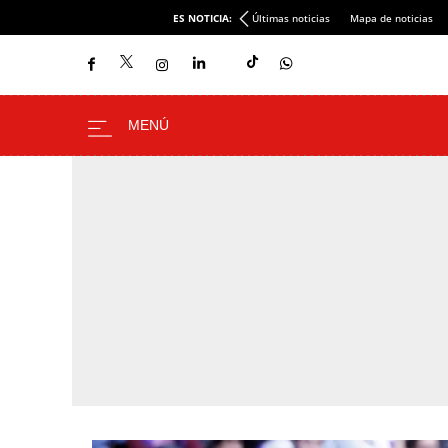
ES NOTICIA:
Últimas noticias
Mapa de noticias