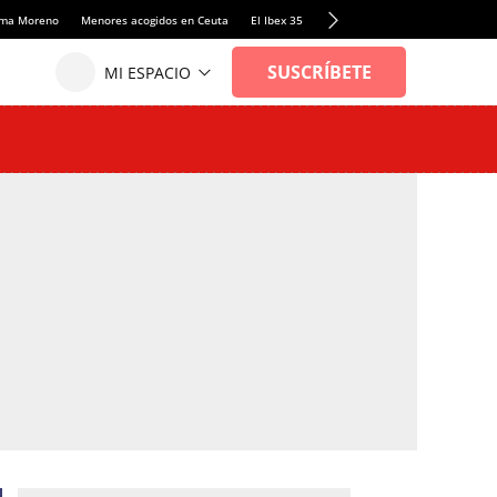
anma Moreno
Menores acogidos en Ceuta
El Ibex 35
Llamadas de alerta Sánchez