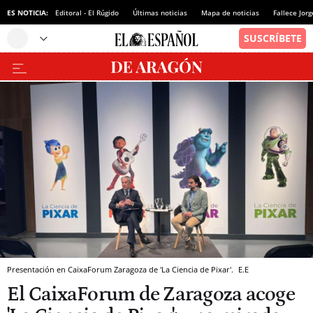
ES NOTICIA:
Editoral - El Rúgido
Últimas noticias
Mapa de noticias
Fallece Jor
Presentación en CaixaForum Zaragoza de 'La Ciencia de Pixar'.
E.E
El CaixaForum de Zaragoza acoge