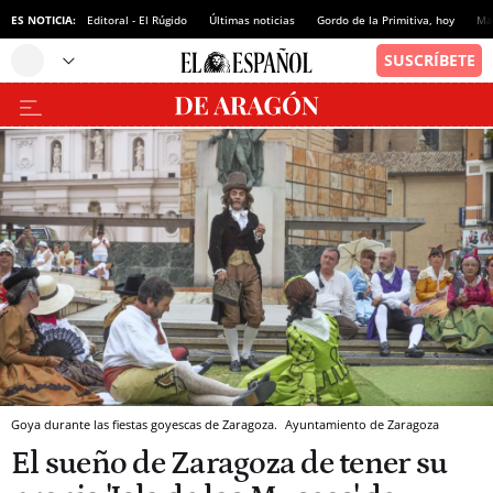
ES NOTICIA:
Editoral - El Rúgido
Últimas noticias
Gordo de la Primitiva, hoy
Ma
Goya durante las fiestas goyescas de Zaragoza.
Ayuntamiento de Zaragoza
El sueño de Zaragoza de tener su