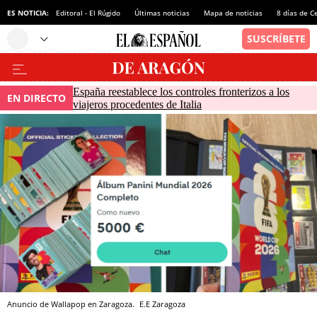
ES NOTICIA:
Editoral - El Rúgido
Últimas noticias
Mapa de noticias
8 días de C
España reestablece los controles fronterizos a los
EN DIRECTO
viajeros procedentes de Italia
Anuncio de Wallapop en Zaragoza.
E.E
Zaragoza