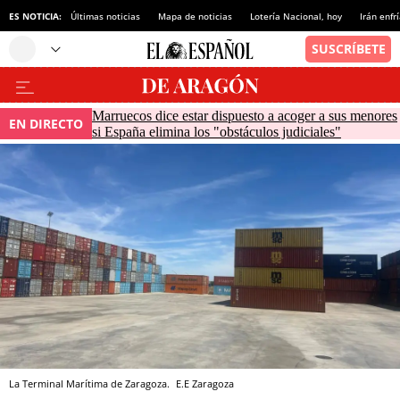
ES NOTICIA:
Últimas noticias
Mapa de noticias
Lotería Nacional, hoy
Irán enfr
Marruecos dice estar dispuesto a acoger a sus menores
EN DIRECTO
si España elimina los "obstáculos judiciales"
La Terminal Marítima de Zaragoza.
E.E
Zaragoza