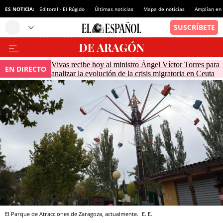
ES NOTICIA:
Editoral - El Rúgido
Últimas noticias
Mapa de noticias
Amplían en
Vivas recibe hoy al ministro Ángel Víctor Torres para
EN DIRECTO
analizar la evolución de la crisis migratoria en Ceuta
El Parque de Atracciones de Zaragoza, actualmente.
E. E.