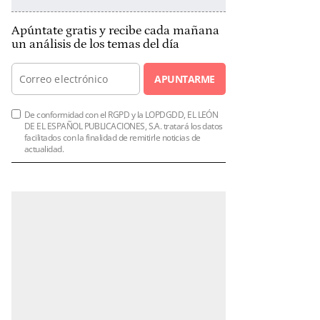
Apúntate gratis y recibe cada mañana
un análisis de los temas del día
APUNTARME
De conformidad con el RGPD y la LOPDGDD, EL LEÓN
DE EL ESPAÑOL PUBLICACIONES, S.A. tratará los datos
facilitados con la finalidad de remitirle noticias de
actualidad.