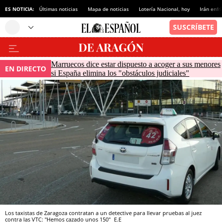
ES NOTICIA:
Últimas noticias
Mapa de noticias
Lotería Nacional, hoy
Irán enfr
Marruecos dice estar dispuesto a acoger a sus menores
EN DIRECTO
si España elimina los "obstáculos judiciales"
Los taxistas de Zaragoza contratan a un detective para llevar pruebas al juez
contra las VTC: "Hemos cazado unos 150"
E.E