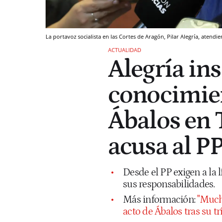
La portavoz socialista en las Cortes de Aragón, Pilar Alegría, aten
ACTUALIDAD
Alegría ins
conocimien
Ábalos en 
acusa al P
Desde el PP exigen a la l
sus responsabilidades.
Más información:
"Mucha
acto de Ábalos tras su t