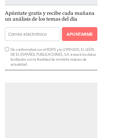
Apúntate gratis y recibe cada mañana
un análisis de los temas del día
APUNTARME
De conformidad con el RGPD y la LOPDGDD, EL LEÓN
DE EL ESPAÑOL PUBLICACIONES, S.A. tratará los datos
facilitados con la finalidad de remitirle noticias de
actualidad.