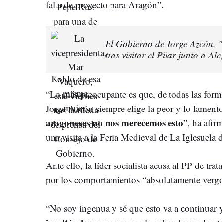
falta de proyecto para Aragón”.
El Gobierno de Jorge Azcón, "
tras visitar el Pilar junto a A
“Lo más preocupante es que, de todas las forma
Jorge Azcón siempre elige la peor y lo lament
aragoneses no nos merecemos esto
”, ha afir
una visita a la Feria Medieval de La Iglesuela 
Ante ello, la líder socialista acusa al PP de trat
por los comportamientos “absolutamente verg
“No soy ingenua y sé que esto va a continuar 