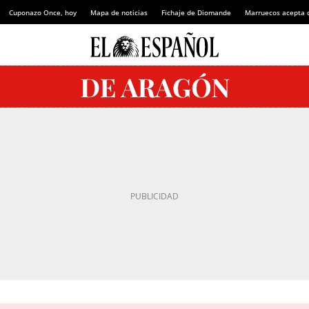
Cuponazo Once, hoy
Mapa de noticias
Fichaje de Diomande
Marruecos acepta 