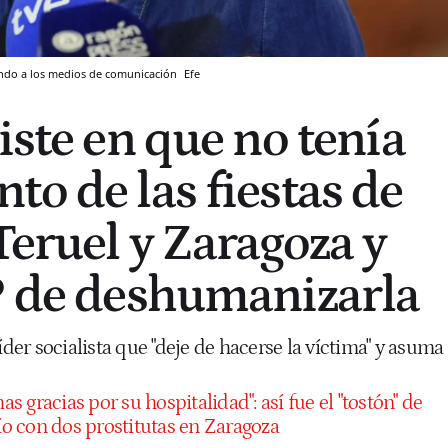
diendo a los medios de comunicación
Efe
iste en que no tenía
to de las fiestas de
Teruel y Zaragoza y
P de deshumanizarla
íder socialista que "deje de hacerse la víctima" y asuma
s gracias por su hospitalidad": así fue el "tostón" de
río con dos prostitutas en Zaragoza