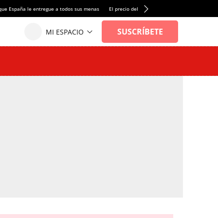
que España le entregue a todos sus menas
El precio del alquiler de vivienda baja por pri