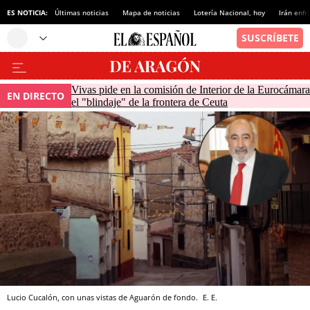
ES NOTICIA:
Últimas noticias
Mapa de noticias
Lotería Nacional, hoy
Irán enfr
Vivas pide en la comisión de Interior de la Eurocámara
EN DIRECTO
el "blindaje" de la frontera de Ceuta
Lucio Cucalón, con unas vistas de Aguarón de fondo.
E. E.