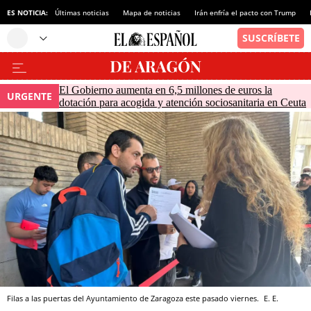
ES NOTICIA:
Últimas noticias
Mapa de noticias
Irán enfría el pacto con Trump
El Gobierno aumenta en 6,5 millones de euros la
URGENTE
dotación para acogida y atención sociosanitaria en Ceuta
Filas a las puertas del Ayuntamiento de Zaragoza este pasado viernes.
E. E.