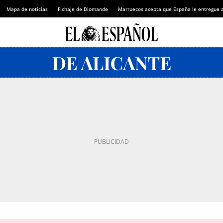
Mapa de noticias
Fichaje de Diomande
Marruecos acepta que España le entregue 