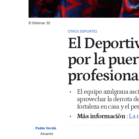
El Eldense. EE
OTROS DEPORTES
El Deporti
por la puer
profesiona
El equipo azulgrana asci
aprovechar la derrota de
fortaleza en casa y el pe
Más información
:
La 
Pablo Verdú
Alicante