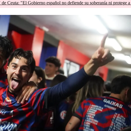
de Ceuta: "El Gobierno español no defiende su soberanía ni protege a