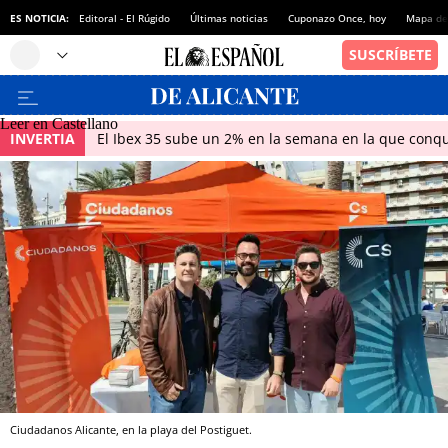
ES NOTICIA:
Editoral - El Rúgido
Últimas noticias
Cuponazo Once, hoy
Mapa de 
Leer en Castellano
INVERTIA
El Ibex 35 sube un 2% en la semana en la que conqu
Ciudadanos Alicante, en la playa del Postiguet.