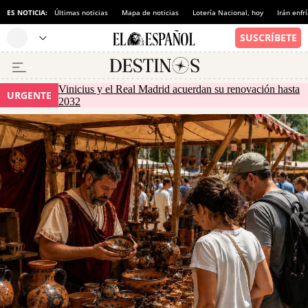
ES NOTICIA:
Últimas noticias
Mapa de noticias
Lotería Nacional, hoy
Irán enfr
Vinicius y el Real Madrid acuerdan su renovación hasta
URGENTE
2032