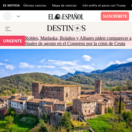
ES NOTICIA:
Últimas noticias
Mapa de noticias
Irán enfría el pacto con Trump
Robles, Marlaska, Bolaños y Albares piden comparecer a
URGENTE
finales de agosto en el Congreso por la crisis de Ceuta