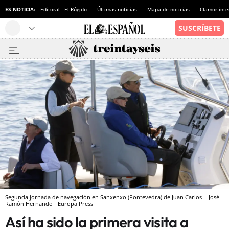
ES NOTICIA:
Editoral - El Rúgido
Últimas noticias
Mapa de noticias
Clamor inte
Segunda jornada de navegación en Sanxenxo (Pontevedra) de Juan Carlos I
José
Ramón Hernando - Europa Press
Así ha sido la primera visita a