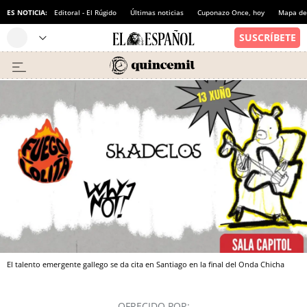
ES NOTICIA:
Editoral - El Rúgido
Últimas noticias
Cuponazo Once, hoy
Mapa de 
El talento emergente gallego se da cita en Santiago en la final del Onda Chicha
OFRECIDO POR: