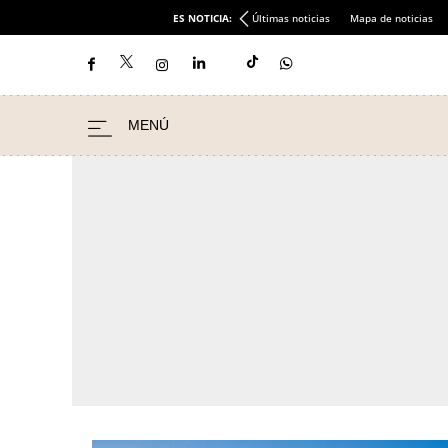
ES NOTICIA:
Últimas noticias
Mapa de noticias