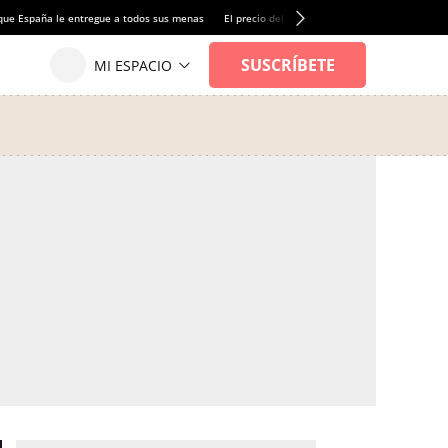
que España le entregue a todos sus menas
El precio del alquiler de vivienda baja por pri