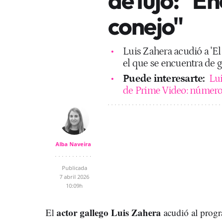
conejo"
Luis Zahera acudió a 'E
el que se encuentra de 
Puede interesarte:
Lui
de Prime Video: número
Alba Naveira
Publicada
7 abril 2026
10:09h
actor gallego Luis Zahera
El
acudió al prog