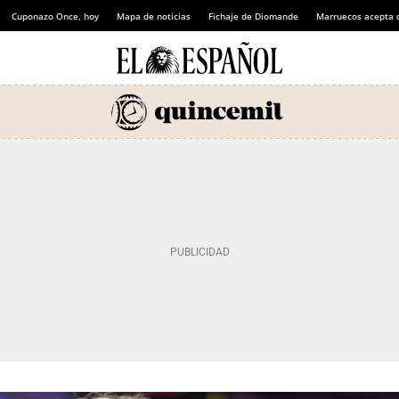
Cuponazo Once, hoy
Mapa de noticias
Fichaje de Diomande
Marruecos acepta 