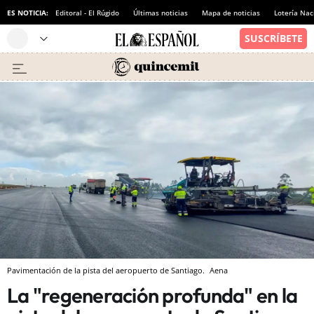
ES NOTICIA:
Editoral - El Rúgido
Últimas noticias
Mapa de noticias
Lotería Nac
Pavimentación de la pista del aeropuerto de Santiago.
Aena
La "regeneración profunda" en la