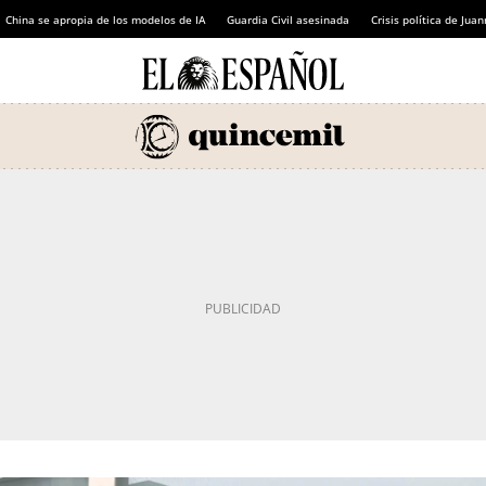
China se apropia de los modelos de IA
Guardia Civil asesinada
Crisis política de Ju