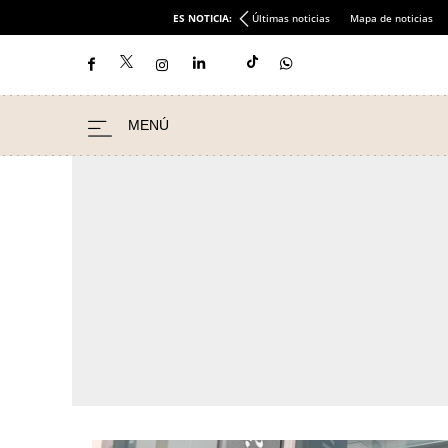
ES NOTICIA:
Últimas noticias
Mapa de noticias