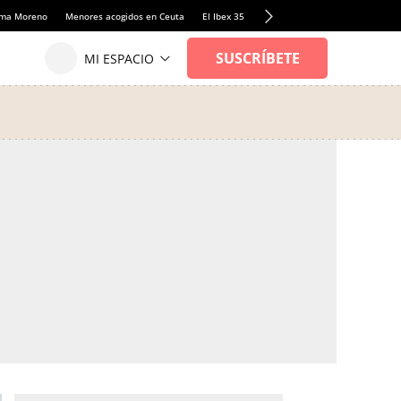
anma Moreno
Menores acogidos en Ceuta
El Ibex 35
Llamadas de alerta Sánchez