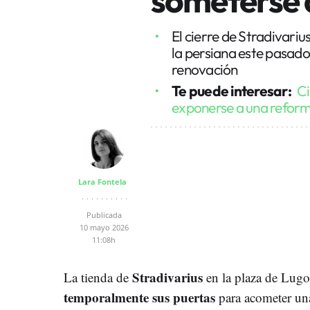
El cierre de Stradivariu
la persiana este pasad
renovación
Te puede interesar:
Ci
exponerse a una refor
Lara Fontela
Publicada
10 mayo 2026
11:08h
Stradivarius
La tienda de
en la plaza de Lugo
temporalmente sus puertas
para acometer una