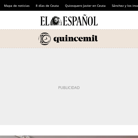
Mapa de noticias
8 días de Ceuta
Quiosquero Javier en Ceuta
Sánchez y los inv