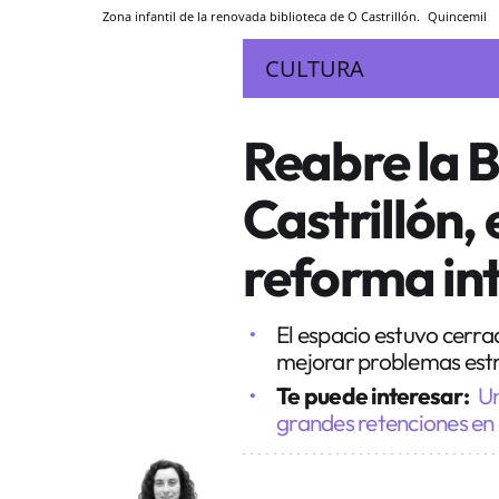
Zona infantil de la renovada biblioteca de O Castrillón.
Quincemil
CULTURA
Reabre la B
Castrillón,
reforma in
El espacio estuvo cerra
mejorar problemas estr
Te puede interesar:
Un
grandes retenciones en 