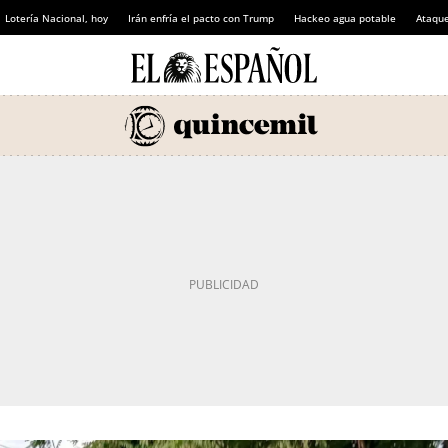
Lotería Nacional, hoy
Irán enfría el pacto con Trump
Hackeo agua potable
Ataque