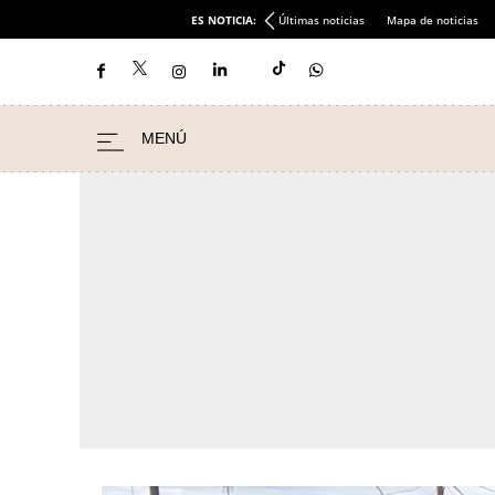
ES NOTICIA:
Últimas noticias
Mapa de noticias