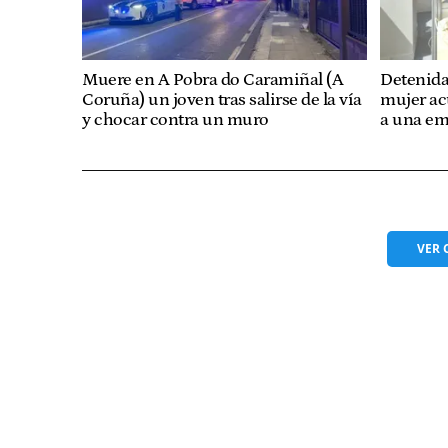
Muere en A Pobra do Caramiñal (A
Detenida
Coruña) un joven tras salirse de la vía
mujer ac
y chocar contra un muro
a una em
VER