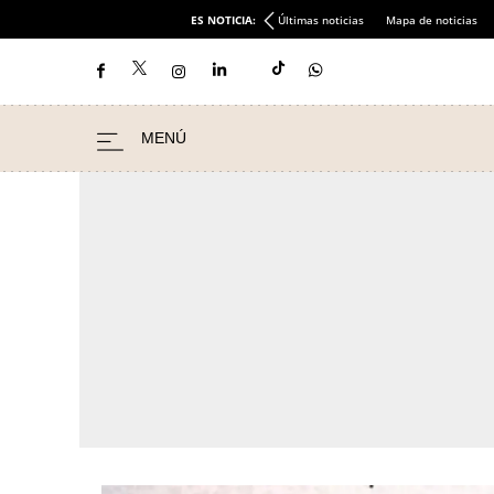
ES NOTICIA:
Últimas noticias
Mapa de noticias