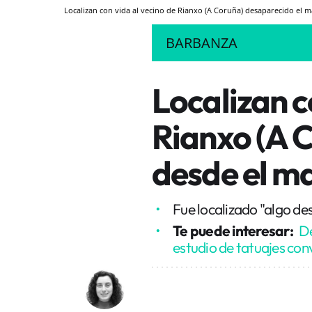
Localizan con vida al vecino de Rianxo (A Coruña) desaparecido el 
BARBANZA
Localizan c
Rianxo (A 
desde el m
Fue localizado "algo de
Te puede interesar:
De
estudio de tatuajes con