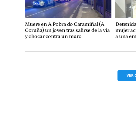
Muere en A Pobra do Caramiñal (A
Detenida
Coruña) un joven tras salirse de la vía
mujer ac
y chocar contra un muro
a una em
VER