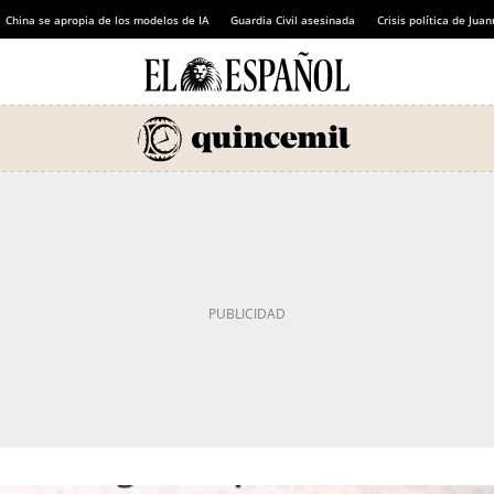
China se apropia de los modelos de IA
Guardia Civil asesinada
Crisis política de Ju