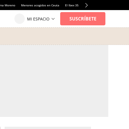
anma Moreno
Menores acogidos en Ceuta
El Ibex 35
Llamadas de alerta Sánchez