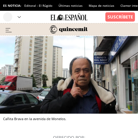
ES NOTICIA:
Editoral - El Rúgido
Últimas noticias
Mapa de noticias
Clamor inte
Cañita Brava en la avenida de Monelos.
OFRECIDO POR: