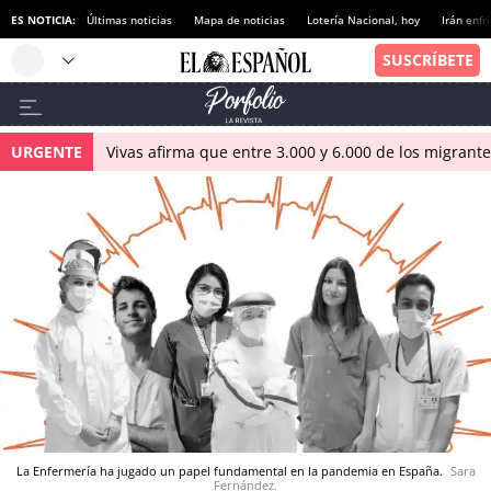
ES NOTICIA:
Últimas noticias
Mapa de noticias
Lotería Nacional, hoy
Irán enfr
URGENTE
Vivas afirma que entre 3.000 y 6.000 de los migrant
La Enfermería ha jugado un papel fundamental en la pandemia en España.
Sara
Fernández.