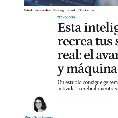
Estudio del cerebro
iStock-gorodenkoff
Omicrono
TECNOLOGÍA
Esta inteli
recrea tus
real: el av
y máquina
Un estudio consigue generar
actividad cerebral mientras l
Marta Sanz Romero