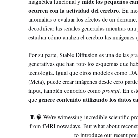
mide los pequeños cam
magnética funcional y
ocurren con la actividad del cerebro
. En med
anomalías o evaluar los efectos de un derrame
decodificar las señales generadas mientras una 
estudiar cómo analiza el cerebro las imágenes 
Por su parte, Stable Diffusion es una de las gran
generativas que han roto los esquemas que habí
tecnología. Igual que otros modelos como D
(Meta), puede crear imágenes desde cero parti
input, también conocido como
prompt
. En es
genere contenido utilizando los datos 
que
🧵🧠 We're witnessing incredible scientific pr
from fMRI nowadays. But what about recons
to introduce our recent pr