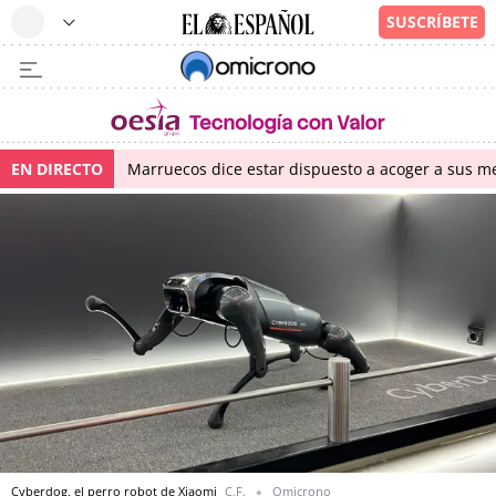
EN DIRECTO
Marruecos dice estar dispuesto a acoger a sus me
Cyberdog, el perro robot de Xiaomi
C.F.
Omicrono