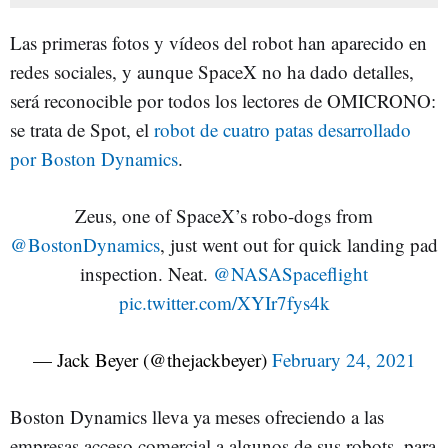
Las primeras fotos y vídeos del robot han aparecido en
redes sociales, y aunque SpaceX no ha dado detalles,
será reconocible por todos los lectores de OMICRONO:
se trata de Spot, el
robot de cuatro patas desarrollado
por Boston Dynamics
.
Zeus, one of SpaceX’s robo-dogs from
@BostonDynamics
, just went out for quick landing pad
inspection. Neat.
@NASASpaceflight
pic.twitter.com/XYIr7fys4k
— Jack Beyer (@thejackbeyer)
February 24, 2021
Boston Dynamics lleva ya meses ofreciendo a las
empresas acceso comercial a algunos de sus robots, para