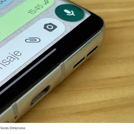
lores
Omicrono