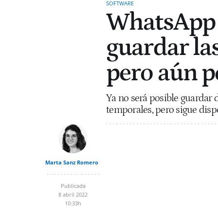
SOFTWARE
WhatsApp h
guardar la
pero aún p
Ya no será posible guardar d
temporales, pero sigue disp
Marta Sanz Romero
Publicada
8 abril 2022
10:33h