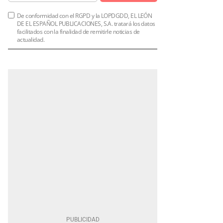
De conformidad con el RGPD y la LOPDGDD, EL LEÓN
DE EL ESPAÑOL PUBLICACIONES, S.A. tratará los datos
facilitados con la finalidad de remitirle noticias de
actualidad.