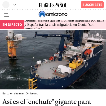
Brunner asegura que las fronteras impuestas por Italia
EN DIRECTO
y España tras la crisis migratoria en Ceuta "son
temporales"
Barco en alta mar
Omicrono
Así es el "enchufe" gigante para