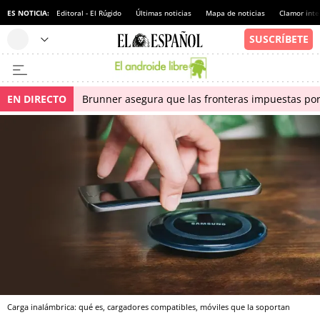
ES NOTICIA:
Editoral - El Rúgido
Últimas noticias
Mapa de noticias
Clamor inte
EN DIRECTO
Brunner asegura que las fronteras impuestas por I
Carga inalámbrica: qué es, cargadores compatibles, móviles que la soportan