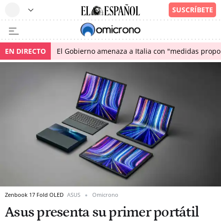
EN DIRECTO
El Gobierno amenaza a Italia con "medidas propor
Zenbook 17 Fold OLED
ASUS
Omicrono
Asus presenta su primer portátil