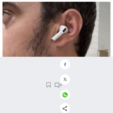
AirPods Pro 3
Chema Flores
Omicrono
El rediseño de los AirPods Pro 3 también se nota en el
quedan más sujetos en la oreja
ajuste, que ahora
y en
la mejora de la calidad del sonido.
una ecualización
Esta nueva arquitectura emplea