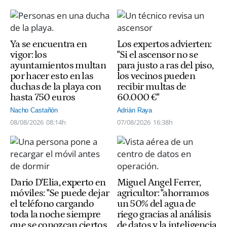
Ya se encuentra en
Los expertos advierten:
vigor: los
"Si el ascensor no se
ayuntamientos multan
para justo a ras del piso,
por hacer esto en las
los vecinos pueden
duchas de la playa con
recibir multas de
hasta 750 euros
60.000 €"
Nacho Castañón
Adrián Raya
08/08/2026
08:14h
07/08/2026
16:38h
Dario D'Elia, experto en
Miguel Angel Ferrer,
móviles: "Se puede dejar
agricultor: "ahorramos
el teléfono cargando
un 50% del agua de
toda la noche siempre
riego gracias al análisis
que se conozcan ciertos
de datos y la inteligencia