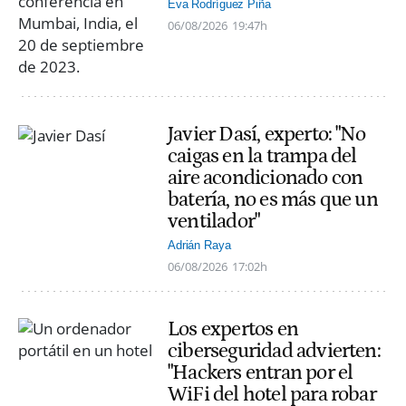
Eva Rodríguez Piña
06/08/2026
19:47h
Javier Dasí, experto: "No
caigas en la trampa del
aire acondicionado con
batería, no es más que un
ventilador"
Adrián Raya
06/08/2026
17:02h
Los expertos en
ciberseguridad advierten:
"Hackers entran por el
WiFi del hotel para robar