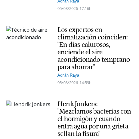
Adrián Raya
05/08/2026
17:16h
Los expertos en
climatización coinciden:
"En días calurosos,
enciende el aire
acondicionado temprano
para ahorrar"
Adrián Raya
05/08/2026
14:59h
Henk Jonkers:
"Mezclamos bacterias con
el hormigón y cuando
entra agua por una grieta
sellan la fisura"