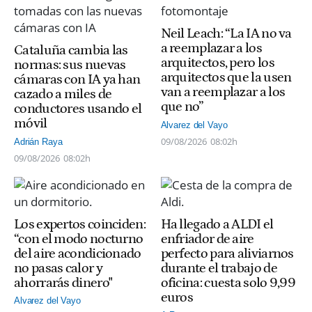
Neil Leach: “La IA no va
a reemplazar a los
Cataluña cambia las
arquitectos, pero los
normas: sus nuevas
arquitectos que la usen
cámaras con IA ya han
van a reemplazar a los
cazado a miles de
que no”
conductores usando el
móvil
Alvarez del Vayo
09/08/2026
08:02h
Adrián Raya
09/08/2026
08:02h
Los expertos coinciden:
Ha llegado a ALDI el
“con el modo nocturno
enfriador de aire
del aire acondicionado
perfecto para aliviarnos
no pasas calor y
durante el trabajo de
ahorrarás dinero"
oficina: cuesta solo 9,99
euros
Alvarez del Vayo