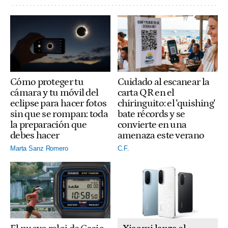
Cuidado al escanear la
Cómo proteger tu
carta QR en el
cámara y tu móvil del
chiringuito: el 'quishing'
eclipse para hacer fotos
bate récords y se
sin que se rompan: toda
convierte en una
la preparación que
amenaza este verano
debes hacer
C.F.
Marta Sanz Romero