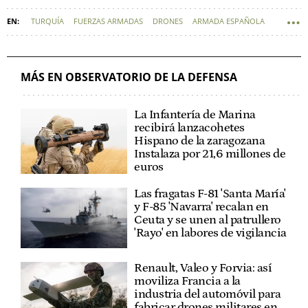
TURQUÍA
FUERZAS ARMADAS
DRONES
ARMADA ESPAÑOLA
AIRBUS
INDUSTRIA NAVAL
NAVANTIA
DEFENSA - FUERZAS ARMADAS
MÁS EN OBSERVATORIO DE LA DEFENSA
La Infantería de Marina
recibirá lanzacohetes
Hispano de la zaragozana
Instalaza por 21,6 millones de
euros
Las fragatas F-81 'Santa María'
y F-85 'Navarra' recalan en
Ceuta y se unen al patrullero
'Rayo' en labores de vigilancia
Renault, Valeo y Forvia: así
moviliza Francia a la
industria del automóvil para
fabricar drones militares en