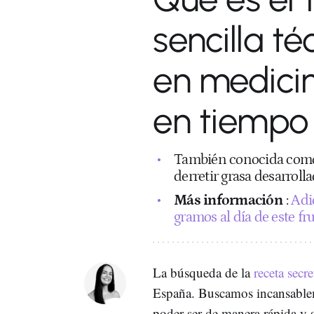
sencilla t
en medici
en tiempo
También conocida como 
derretir grasa desarroll
Más información
:
Adi
gramos al día de este fr
La búsqueda de la
receta secr
España. Buscamos incansableme
poder ser de manera rápida y s