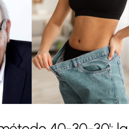
'método 40-30-30': la