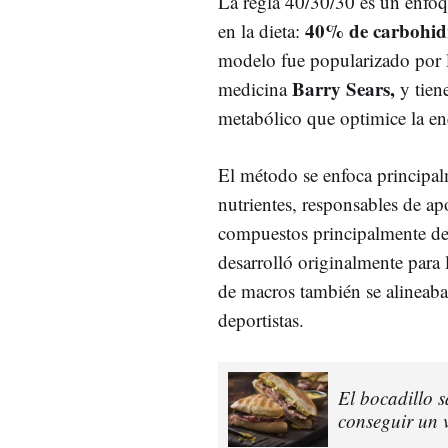
La regla 40/30/30 es un enfoqu
40% de carbohidr
en la dieta:
modelo fue popularizado por la
Barry Sears,
medicina
y tien
metabólico que optimice la ener
El método se enfoca principa
nutrientes, responsables de ap
compuestos principalmente de 
desarrolló originalmente para 
de macros también se alineaba 
deportistas.
El bocadillo 
conseguir un v