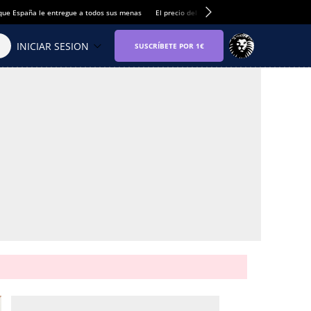
que España le entregue a todos sus menas
El precio del alquiler de vivienda baja por pri