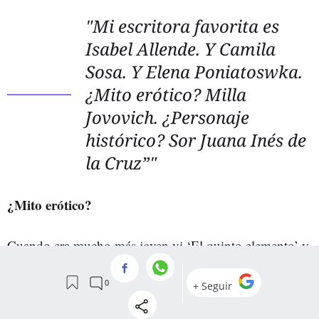
"Mi escritora favorita es
Isabel Allende. Y Camila
Sosa. Y Elena Poniatoswka.
¿Mito erótico? Milla
Jovovich. ¿Personaje
histórico? Sor Juana Inés de
la Cruz”"
¿Mito erótico?
Cuando era mucho más joven vi ‘El quinto elemento’ y
me acuerdo de que me impactó mucho ver a Milla
Jovovich, ¡una mujer muy hermosa…! Lo sigue siendo.