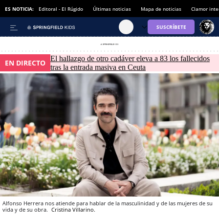
ES NOTICIA:
Editoral - El Rúgido
Últimas noticias
Mapa de noticias
Clamor inte
El hallazgo de otro cadáver eleva a 83 los fallecidos
EN DIRECTO
tras la entrada masiva en Ceuta
Alfonso Herrera nos atiende para hablar de la masculinidad y de las mujeres de su
vida y de su obra.
Cristina Villarino.