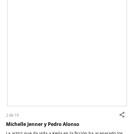
2 de 19
Michelle Jenner y Pedro Alonso
La actriz que da vida a Keila en la ficción ha acaparado los