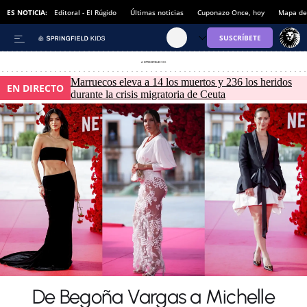
ES NOTICIA:
Editoral - El Rúgido
Últimas noticias
Cuponazo Once, hoy
Mapa de 
Marruecos eleva a 14 los muertos y 236 los heridos
EN DIRECTO
durante la crisis migratoria de Ceuta
De Begoña Vargas a Michelle