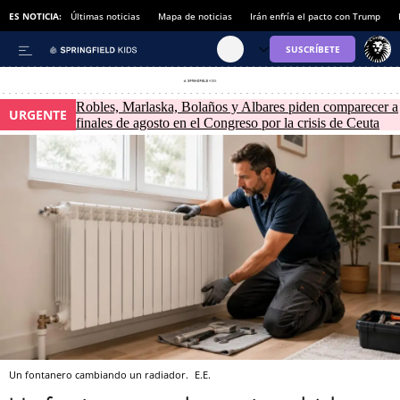
ES NOTICIA:
Últimas noticias
Mapa de noticias
Irán enfría el pacto con Trump
Robles, Marlaska, Bolaños y Albares piden comparecer a
URGENTE
finales de agosto en el Congreso por la crisis de Ceuta
Un fontanero cambiando un radiador.
E.E.