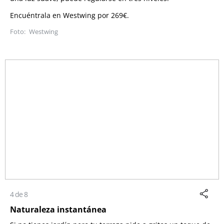
Encuéntrala en Westwing por 269€.
Westwing
4 de 8
Naturaleza instantánea