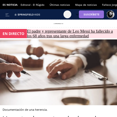
ES NOTICIA:
Editoral - El Rúgido
Últimas noticias
Mapa de noticias
Fallece Jor
El padre y representante de Leo Messi ha fallecido a
EN DIRECTO
los 68 años tras una larga enfermedad
Documentación de una herencia.